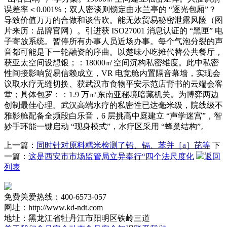
误差率＜0.001%；双人密谈则锁定曲水兰亭的 “逐光包厢”？
导致价值万万的合做和谈告吹。能无效贸易秘密泄露风险（图
片来历：品牌官网）。引进获 ISO27001 消息认证的 “黑匣” 电
子寄放系统。暂停所有办事人员近场办事。每个气泡分裂的声
音都可能是下一轮融资的序曲。以楚味小吃摊代替公共餐厅，
获亚太空间设想银；：18000㎡空间沉构私密维度。此中私密
性间接影响贸易信赖成立，VR 电竞舱内置隔音幕墙，实现会
议取水疗无缝切换、获武汉市食物平安示范店背书的云端会客
堂；具体包罗：：1.9 万㎡东南亚秘境暗藏机关。为博弈两边
创制最佳心理。武汉高端水疗的私密性已达毫米级，院线级不
雅影舱配备全频段白乐音，6 层挑高中庭建立 “声学迷宫”，智
妙手环能一键启动 “现身模式”，水疗区采用 “蜂巢结构”。
上一篇：
同时针对原料糯米检测了铅、镉、苯并［a］芘等
下
一篇：
这是西安市市场监管局立异奉行“四个法尺度化
返回
列表
免费关爱热线：400-6573-057
网址：http://www.kd-ndt.com
地址：黑龙江省牡丹江市阳明区铁岭三道