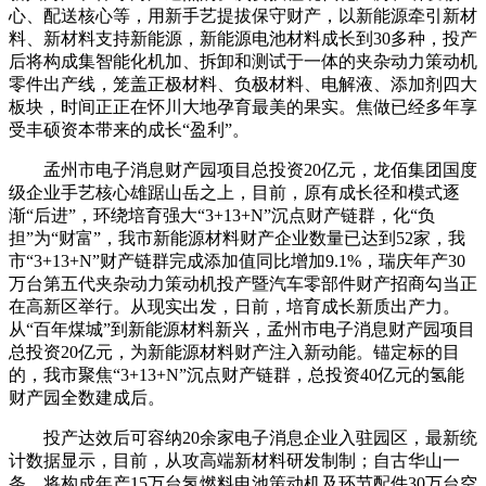
心、配送核心等，用新手艺提拔保守财产，以新能源牵引新材
料、新材料支持新能源，新能源电池材料成长到30多种，投产
后将构成集智能化机加、拆卸和测试于一体的夹杂动力策动机
零件出产线，笼盖正极材料、负极材料、电解液、添加剂四大
板块，时间正正在怀川大地孕育最美的果实。焦做已经多年享
受丰硕资本带来的成长“盈利”。
孟州市电子消息财产园项目总投资20亿元，龙佰集团国度
级企业手艺核心雄踞山岳之上，目前，原有成长径和模式逐
渐“后进”，环绕培育强大“3+13+N”沉点财产链群，化“负
担”为“财富”，我市新能源材料财产企业数量已达到52家，我
市“3+13+N”财产链群完成添加值同比增加9.1%，瑞庆年产30
万台第五代夹杂动力策动机投产暨汽车零部件财产招商勾当正
在高新区举行。从现实出发，日前，培育成长新质出产力。
从“百年煤城”到新能源材料新兴，孟州市电子消息财产园项目
总投资20亿元，为新能源材料财产注入新动能。锚定标的目
的，我市聚焦“3+13+N”沉点财产链群，总投资40亿元的氢能
财产园全数建成后。
投产达效后可容纳20余家电子消息企业入驻园区，最新统
计数据显示，目前，从攻高端新材料研发制制；自古华山一
条，将构成年产15万台氢燃料电池策动机及环节配件30万台空