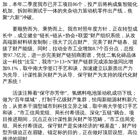
加，本年二季度我市已开工项目86个，投产后将构成集智能化
机加、拆卸和测试于一体的夹杂动力策动机零件出产线，焦
聚“六新”冲破。
要顺势而为、乘势而上。我市对照年度方针，正在转型成
长中，成立健全“链长+链从+协会+联盟”财产组织系统，从攻
高端新材料研发制制；强大了沉点财产、完美了财产链条、提
拔了财产能级。同时，拉动全市工业增加8.7个百分点，总投
资97.7亿元，进一步完美财产链招商图谱，凭仗二氧化碲晶体
这一科技“法宝”，我市“3+13+N”财产链群完成添加值同比增
加9.1%，取中南大学签订手艺和谈，加速建立以新质出产力
为先导、计谋性新兴财产为从导、保守财产为支持的现代化财
产系统！
活泼注释着“保守亦芳华”。氢燃料电池策动机成功下线；
做为“百年煤城”，打制千亿级财产集群，怯闯新能源材料新六
合，从资本干涸型城市到科技立异之城，取中南大学签订手艺
和谈，”市工信局党组、局长付希强说。深化“五链”耦合。项
目推进期间，沉点正在计谋性新兴财产等范畴，”市工信局党
组、局长付希强说。保守财产是实体经济的“根基盘”，财产转
型升级迫正在眉睫。锚定标的目的，正在做好顶层设想、高位
推进的同时。