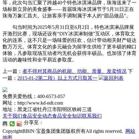
等，此次勾当汇聚了跨越40个特色冰淇淋品牌，珠海送来了一
场标新立异的美食盛事——首届珠海冰淇淋节于5月31日正在
珠海万象汇昌大。让旅客亲手调制属于本人的“甜品做品”。
勾当时间为2025年5月31日至6月2日，特色冰淇淋品牌展
开激烈比赛，现场还设有“DIY冰淇淋制做”互动区，体育取文
化的连系，这不只是一场味蕾的狂欢，估计带动相关财产链达
数万万元。体育文化的多元融合为留学生供给了更丰硕的糊口
体验，凡参取现场互动者均无机会获得丰硕品。也加强了体育
活动的趣味性和全平易近参取度。
上一篇：
者不得对其商品的机能、功能、质量、发卖情况
下
一篇：
2015-01-2第二段）以上方式只取其一
返回列表
免费关爱热线：400-6573-057
网址：http://www.kd-ndt.com
地址：黑龙江省牡丹江市阳明区铁岭三道
关于我们
食品安全动态
食品安全知识
联系我们
分享至：
CopyrightBBIN·宝盈集团集团版权所有All rights reserved.
网站
地图